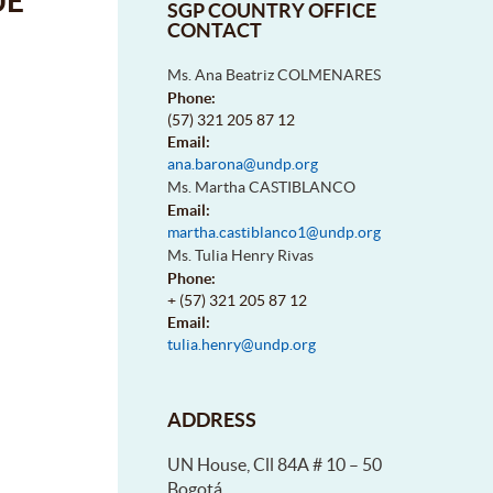
UE
SGP COUNTRY OFFICE
CONTACT
Ms. Ana Beatriz COLMENARES
Phone:
(57) 321 205 87 12
Email:
ana.barona@undp.org
Ms. Martha CASTIBLANCO
Email:
martha.castiblanco1@undp.org
Ms. Tulia Henry Rivas
Phone:
+ (57) 321 205 87 12
Email:
tulia.henry@undp.org
ADDRESS
UN House, Cll 84A # 10 – 50
Bogotá