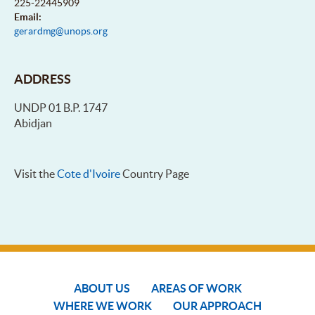
225-22445909
Email:
gerardmg@unops.org
ADDRESS
UNDP 01 B.P. 1747
Abidjan
Visit the
Cote d'Ivoire
Country Page
ABOUT US
AREAS OF WORK
WHERE WE WORK
OUR APPROACH