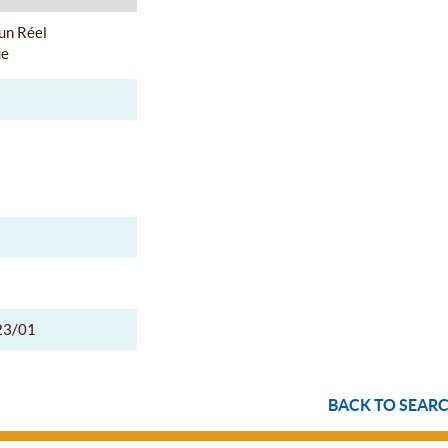
un Réel
ue
23/01
BACK TO SEARC