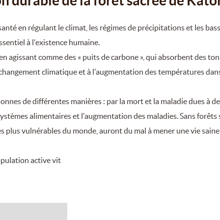
on durable de la forêt sacrée de Kato
té en régulant le climat, les régimes de précipitations et les bas
ssentiel à l'existence humaine.
 en agissant comme des « puits de carbone », qui absorbent des to
 changement climatique et à l'augmentation des températures dans
nnes de différentes manières : par la mort et la maladie dues à de
tèmes alimentaires et l'augmentation des maladies. Sans forêts 
les plus vulnérables du monde, auront du mal à mener une vie saine
pulation active vit