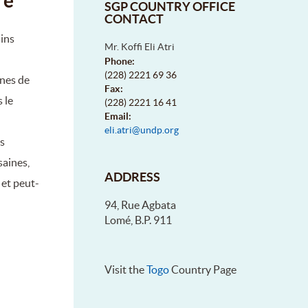
re
SGP COUNTRY OFFICE
CONTACT
sins
Mr. Koffi Eli Atri
Phone:
(228) 2221 69 36
nnes de
Fax:
 le
(228) 2221 16 41
Email:
eli.atri@undp.org
s
saines,
ADDRESS
 et peut-
94, Rue Agbata
Lomé, B.P. 911
Visit the
Togo
Country Page